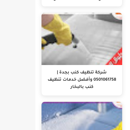
شركة تنظيف كنب بجدة |
0501061758 وأفضل خدمات تنظيف
كنب بالبخار