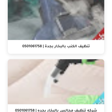
تنظيف الكنب بالبخار بجدة | 0501061758
شركه تنظيف مجالس بالبخار بجده | 0501061758