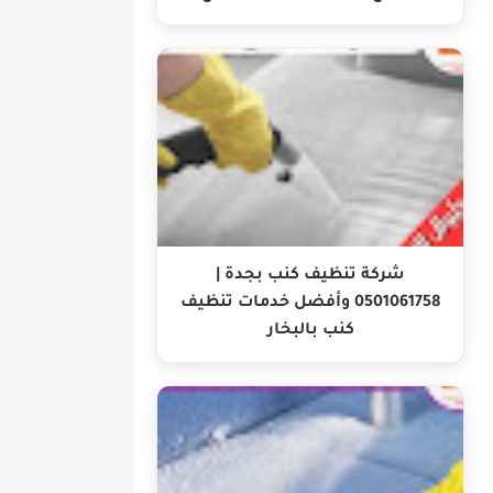
شركة تنظيف كنب بجدة |
0501061758 وأفضل خدمات تنظيف
كنب بالبخار