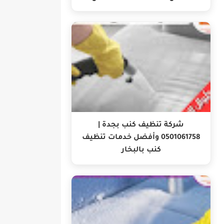
شركة تنظيف كنب بجدة |
0501061758 وأفضل خدمات تنظيف
كنب بالبخار