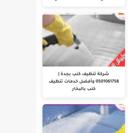
شركة تنظيف كنب بجدة |
0501061758 وأفضل خدمات تنظيف
كنب بالبخار